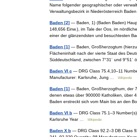
Name folgender geographischer oder verwalt
Verwaltungsbezirk in Niederösterreich Ba
Baden [2]
— Baden, 1) (Baden Baden) Haupts
148,656 Einw.), im Tale der Oos, im nördlich
einer der glänzendsten und besuchtesten
Baden [1]
— Baden, Großherzogtum (hierzu d
Flächeninhalt nach der vierte Staat des Deut
Süddeutschland, zwischen 7°31´ und 9°51´ 
Baden VI c
— DRG Class 75.4,10–11 Number
Manufacturer: Karlsruhe, Jung …
Wikipedia
Baden [1]
— Baden, Großherzogthum, der 7.
denen etwas über 900000 Katholiken, über 4
Baden erstreckt sich vom Main bis an den 
Baden VI b
— DRG Class 75.1–3 Number(s):
Karlsruhe Year …
Wikipedia
Baden X b
— DRG Class 92.2–3 DB Class 9