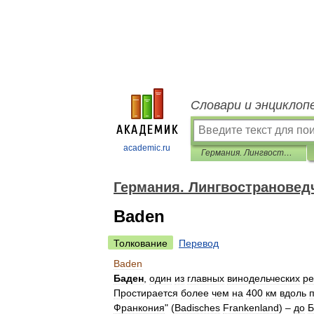
Словари и энциклоп
academic.ru
Германия. Лингвострановедческий словарь
Германия. Лингвострановед
Baden
Толкование
Перевод
Baden
Баден
,
один
из
главных
винодельческих
ре
Простирается
более
чем
на
400
км
вдоль
Франкония
" (
Badisches
Frankenland
) –
до
Б