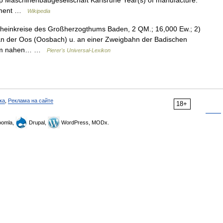
p Maschinenbaugesellschaft Karlsruhe Year(s) of manufacture:
gement …
Wikipedia
rheinkreise des Großherzogthums Baden, 2 QM.; 16,000 Ew.; 2)
 an der Oos (Oosbach) u. an einer Zweigbahn der Badischen
 dem nahen… …
Pierer's Universal-Lexikon
ка
,
Реклама на сайте
18+
omla,
Drupal,
WordPress, MODx.