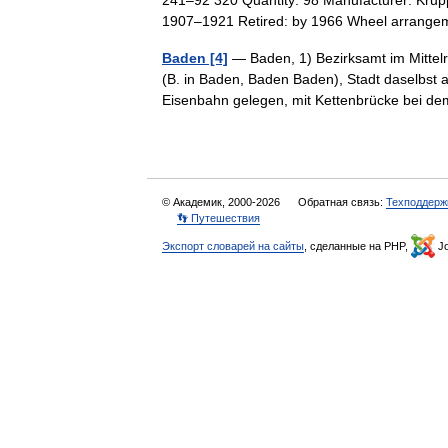
241–92 320 Quantity: 98 Manufacturer: Krup
1907–1921 Retired: by 1966 Wheel arran
Baden [4]
— Baden, 1) Bezirksamt im Mittel
(B. in Baden, Baden Baden), Stadt daselbst
Eisenbahn gelegen, mit Kettenbrücke bei
© Академик, 2000-2026
Обратная связь:
Техподдерж
👣 Путешествия
Экспорт словарей на сайты
, сделанные на PHP,
Jo