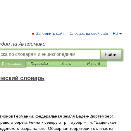
Запомнить сайт
Словарь на свой сайт
RU
едии на Академике
Найти!
Толкования
Переводы
Книги
Игры ⚽
ческий словарь
гионов
Германии
,
федеральная
земля
Баден
-
Вюртемберг
.
правого
берега
Рейна
к
северу
от
р
.
Таубер
–
т
.
н
. "
Баденская
оденского
озера
на
юге
.
Обширная
территория
отличается