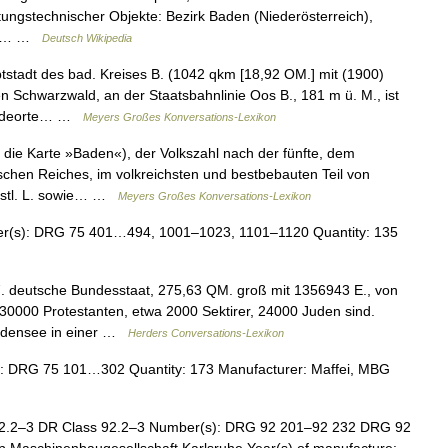
ungstechnischer Objekte: Bezirk Baden (Niederösterreich),
den… …
Deutsch Wikipedia
tadt des bad. Kreises B. (1042 qkm [18,92 OM.] mit (1900)
en Schwarzwald, an der Staatsbahnlinie Oos B., 181 m ü. M., ist
 Badeorte… …
Meyers Großes Konversations-Lexikon
ie Karte »Baden«), der Volkszahl nach der fünfte, dem
schen Reiches, im volkreichsten und bestbebauten Teil von
östl. L. sowie… …
Meyers Großes Konversations-Lexikon
(s): DRG 75 401…494, 1001–1023, 1101–1120 Quantity: 135
 deutsche Bundesstaat, 275,63 QM. groß mit 1356943 E., von
30000 Protestanten, etwa 2000 Sektirer, 24000 Juden sind.
Bodensee in einer …
Herders Conversations-Lexikon
 DRG 75 101…302 Quantity: 173 Manufacturer: Maffei, MBG
2.2–3 DR Class 92.2–3 Number(s): DRG 92 201–92 232 DRG 92