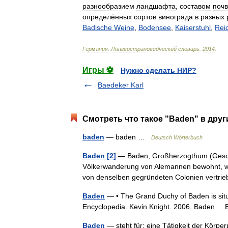
разнообразием
ландшафта
,
составом
почв
определённых
сортов
винограда
в
разных
Badische
Weine
,
Bodensee
,
Kaiserstuhl
,
Rei
Германия
.
Лингвострановедческий
словарь
.
2014
.
Игры ⚽
Нужно сделать НИР?
Baedeker Karl
Смотреть что такое "Baden" в друг
baden
— baden …
Deutsch Wörterbuch
Baden [2]
— Baden, Großherzogthum (Geschic
Völkerwanderung von Alemannen bewohnt, welc
von denselben gegründeten Colonien vertr
Baden
— • The Grand Duchy of Baden is situ
Encyclopedia. Kevin Knight. 2006. Ba
Baden
— steht für: eine Tätigkeit der Körper