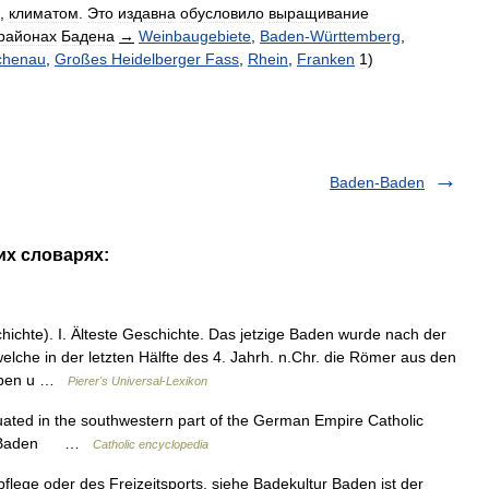
,
климатом
.
Это
издавна
обусловило
выращивание
районах
Бадена
→
Weinbaugebiete
,
Baden
-
Württemberg
,
chenau
,
Großes
Heidelberger
Fass
,
Rhein
,
Franken
1
)
Baden-Baden
их словарях:
hte). I. Älteste Geschichte. Das jetzige Baden wurde nach der
he in der letzten Hälfte des 4. Jahrh. n.Chr. die Römer aus den
ieben u …
Pierer's Universal-Lexikon
ated in the southwestern part of the German Empire Catholic
den Baden …
Catholic encyclopedia
pflege oder des Freizeitsports, siehe Badekultur Baden ist der